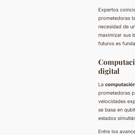
Expertos coinci
prometedoras ta
necesidad de un
maximizar sus b
futuros es fund
Computació
digital
La
computación
prometedoras pa
velocidades exp
se basa en qubit
estados simultá
Entre los avance