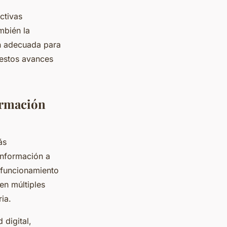
ctivas
mbién la
ón adecuada para
 estos avances
ormación
ás
información a
 funcionamiento
 en múltiples
ia.
 digital,