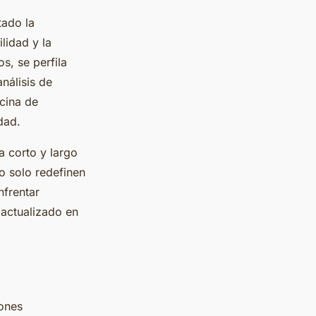
tado la
lidad y la
s, se perfila
nálisis de
icina de
dad.
a corto y largo
o solo redefinen
frentar
 actualizado en
iones