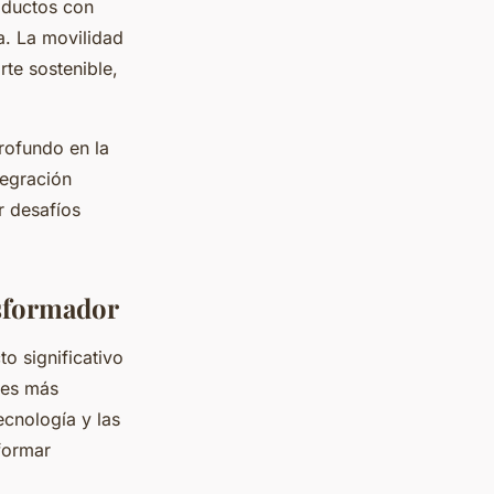
roductos con
a. La movilidad
rte sostenible,
rofundo en la
tegración
r desafíos
nsformador
o significativo
tes más
tecnología y las
formar