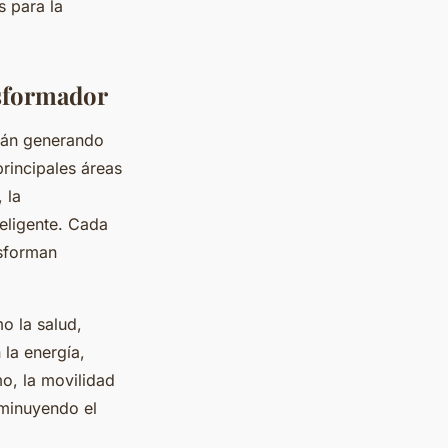
s para la
nsformador
tán generando
rincipales áreas
 la
teligente. Cada
nsforman
o la salud,
 la energía,
o, la movilidad
sminuyendo el