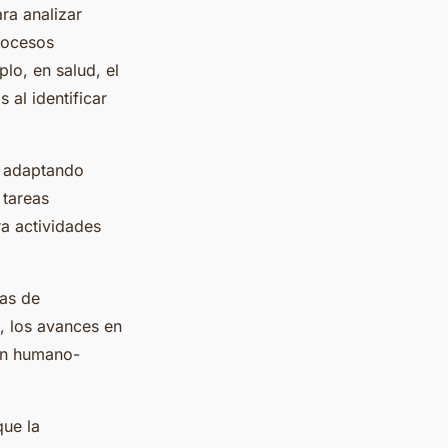
ra analizar
rocesos
lo, en salud, el
al identificar
e, adaptando
 tareas
ra actividades
mas de
, los avances en
ión humano-
que la