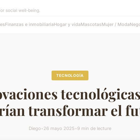
or social well-being.
tes
Finanzas e inmobiliaria
Hogar y vida
Mascotas
Mujer / Moda
Nego
TECNOLOGÍA
vaciones tecnológica
rían transformar el fu
Diego
•
26 mayo 2025
•
9 min de lecture