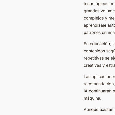
tecnológicas co
grandes volúmen
complejos y mej
aprendizaje aut
patrones en imá
En educación, la
contenidos según
repetitivas se e
creativas y estr
Las aplicaciones
recomendación, 
IA continuarán 
máquina.
Aunque existen r