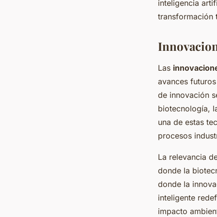
inteligencia art
transformación 
Innovacion
Las
innovacion
avances futuros
de innovación se
biotecnología, l
una de estas te
procesos industr
La relevancia d
donde la biotecn
donde la innova
inteligente rede
impacto ambient