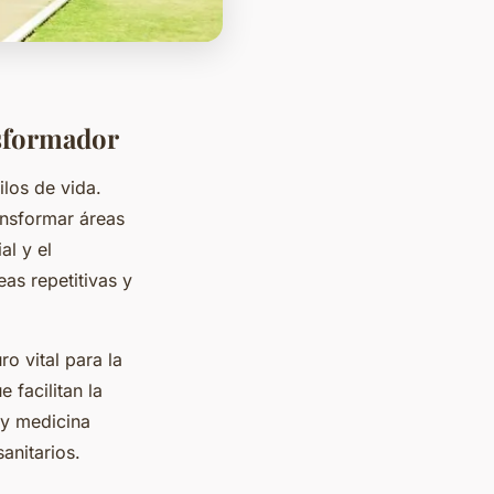
nsformador
ilos de vida.
ansformar áreas
al y el
as repetitivas y
o vital para la
 facilitan la
 y medicina
anitarios.