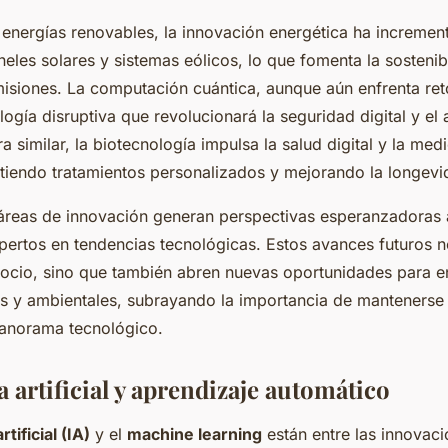
 energías renovables, la innovación energética ha incremen
neles solares y sistemas eólicos, lo que fomenta la sostenibi
isiones. La computación cuántica, aunque aún enfrenta reto
gía disruptiva que revolucionará la seguridad digital y el a
 similar, la biotecnología impulsa la salud digital y la med
itiendo tratamientos personalizados y mejorando la longevi
 áreas de innovación generan perspectivas esperanzadoras 
pertos en tendencias tecnológicas. Estos avances futuros n
cio, sino que también abren nuevas oportunidades para en
es y ambientales, subrayando la importancia de mantenerse
panorama tecnológico.
a artificial y aprendizaje automático
rtificial (IA)
y el
machine learning
están entre las innovac