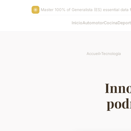
Master 100% of Generalista (ES) essential data f
Inicio
Automotor
Cocina
Depor
Accueil
›
Tecnología
Inno
pod