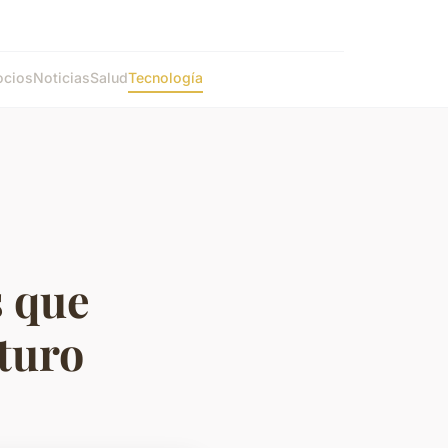
cios
Noticias
Salud
Tecnología
s que
turo