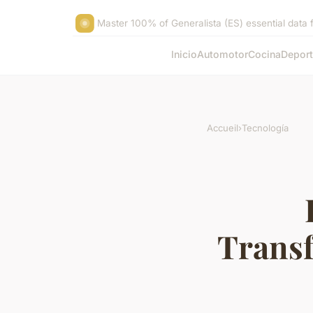
Master 100% of Generalista (ES) essential data f
Inicio
Automotor
Cocina
Depor
Accueil
›
Tecnología
Transf