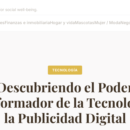
or social well-being.
tes
Finanzas e inmobiliaria
Hogar y vida
Mascotas
Mujer / Moda
Nego
TECNOLOGÍA
Descubriendo el Pode
ormador de la Tecnol
la Publicidad Digital