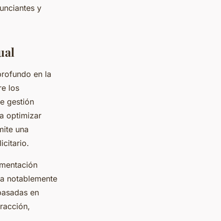
unciantes y
ual
rofundo en la
e los
e gestión
ra optimizar
mite una
citario.
gmentación
ta notablemente
 basadas en
racción,