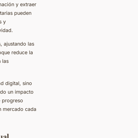
mación y extraer
itarias pueden
s y
vidad.
, ajustando las
oque reduce la
 las
 digital, sino
ndo un impacto
e progreso
 un mercado cada
ual