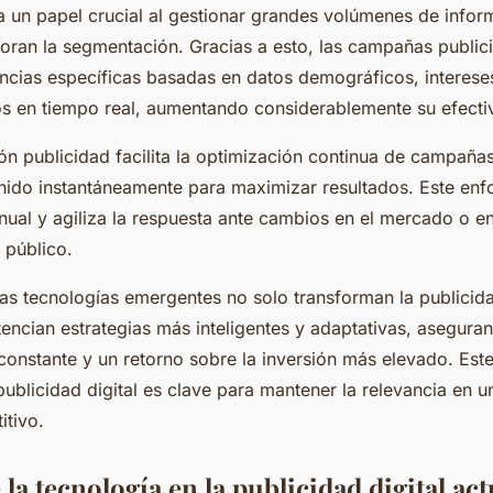
ga un papel crucial al gestionar grandes volúmenes de infor
joran la segmentación. Gracias a esto, las campañas public
iencias específicas basadas en datos demográficos, interese
 en tiempo real, aumentando considerablemente su efecti
ón publicidad facilita la optimización continua de campañas
enido instantáneamente para maximizar resultados. Este enf
nual y agiliza la respuesta ante cambios en el mercado o en
 público.
as tecnologías emergentes no solo transforman la publicidad
encian estrategias más inteligentes y adaptativas, asegura
constante y un retorno sobre la inversión más elevado. Est
publicidad digital es clave para mantener la relevancia en
tivo.
la tecnología en la publicidad digital act