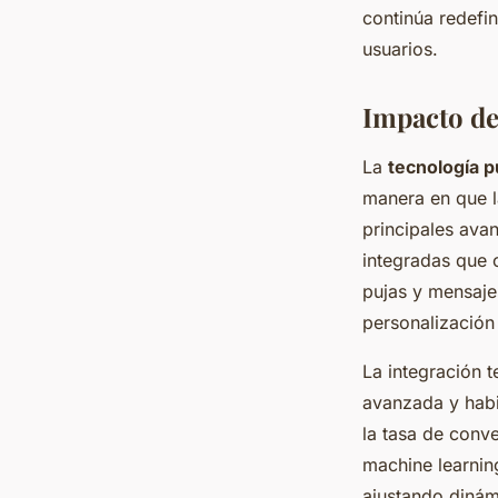
continúa redefi
usuarios.
Impacto de 
La
tecnología pu
manera en que l
principales ava
integradas que c
pujas y mensaje
personalización
La integración t
avanzada y habi
la tasa de conv
machine learnin
ajustando dinám