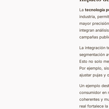
La
tecnología pu
industria, permi
mayor precisión
integran análisi
campañas public
La integración t
segmentación av
Esto no solo mej
Por ejemplo, sis
ajustar pujas y 
Un ejemplo dest
consumidor en m
coherentes y mu
real fortalece l