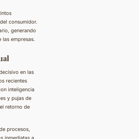
intos
s del consumidor.
tario, generando
e las empresas.
ual
ecisivo en las
os recientes
on inteligencia
jes y pujas de
el retorno de
 de procesos,
s inmediatas a