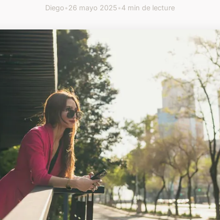
Diego
•
26 mayo 2025
•
4 min de lecture