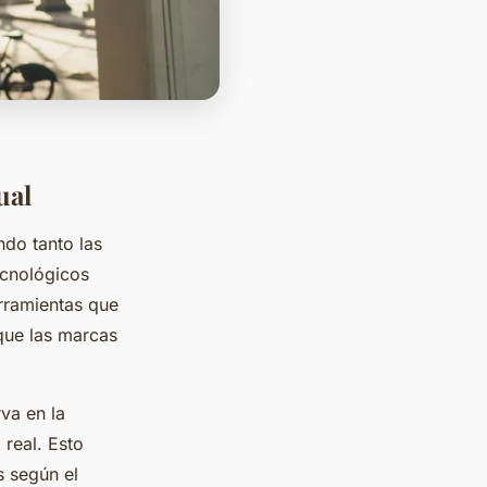
ual
ndo tanto las
ecnológicos
erramientas que
que las marcas
va en la
real. Esto
s según el