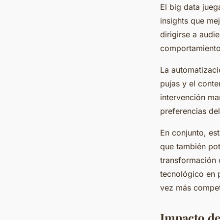
El big data jue
insights que me
dirigirse a aud
comportamientos
La automatizaci
pujas y el cont
intervención ma
preferencias del
En conjunto, est
que también pot
transformación 
tecnológico en 
vez más competi
Impacto de 