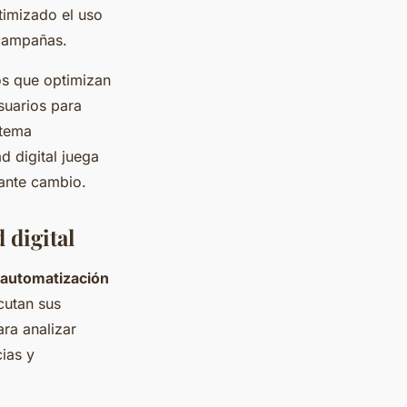
timizado el uso
 campañas.
os que optimizan
suarios para
stema
d digital juega
ante cambio.
 digital
automatización
cutan sus
ara analizar
ias y