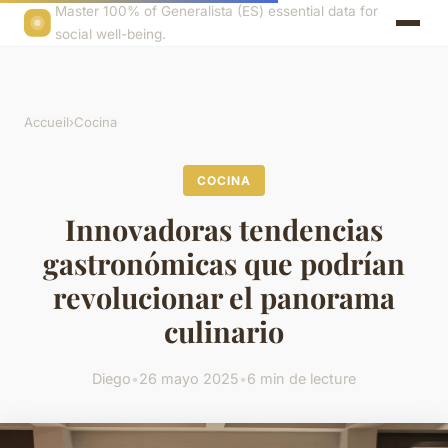
Master 100% of Generalista (ES) essential data for
social well-being.
Accueil
›
Cocina
COCINA
Innovadoras tendencias
gastronómicas que podrían
revolucionar el panorama
culinario
Diego
•
26 mayo 2025
•
6 min de lecture