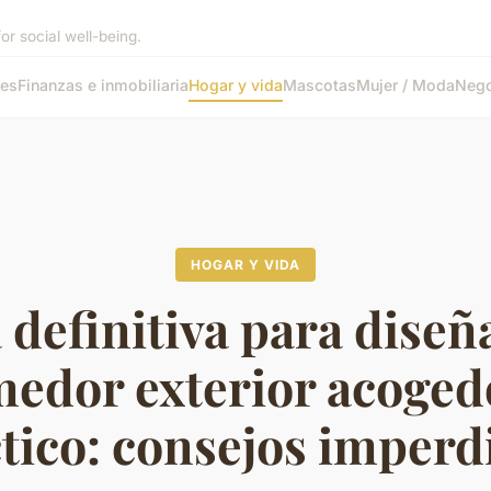
or social well-being.
tes
Finanzas e inmobiliaria
Hogar y vida
Mascotas
Mujer / Moda
Nego
HOGAR Y VIDA
 definitiva para diseñ
edor exterior acoged
tico: consejos imperd