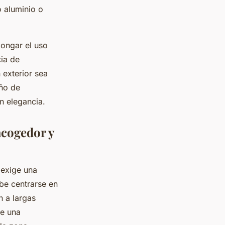
 aluminio o
ongar el uso
cia de
 exterior sea
eño de
n elegancia.
acogedor y
 exige una
be centrarse en
n a largas
te una