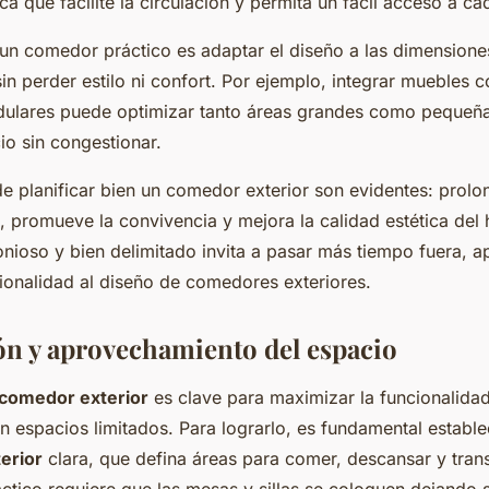
ica que facilite la circulación y permita un fácil acceso a c
 un comedor práctico es adaptar el diseño a las dimensione
in perder estilo ni confort. Por ejemplo, integrar muebles 
dulares puede optimizar tanto áreas grandes como pequeñ
io sin congestionar.
e planificar bien un comedor exterior son evidentes: prolo
re, promueve la convivencia y mejora la calidad estética de
nioso y bien delimitado invita a pasar más tiempo fuera, 
cionalidad al diseño de comedores exteriores.
ón y aprovechamiento del espacio
 comedor exterior
es clave para maximizar la funcionalida
n espacios limitados. Para lograrlo, es fundamental establ
terior
clara, que defina áreas para comer, descansar y transi
tico requiere que las mesas y sillas se coloquen dejando s