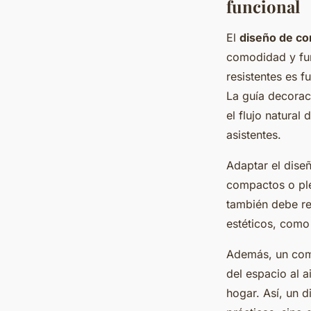
funcional
El
diseño de co
comodidad y fun
resistentes es f
La guía decoraci
el flujo natural
asistentes.
Adaptar el dise
compactos o ple
también debe re
estéticos, como
Además, un come
del espacio al a
hogar. Así, un 