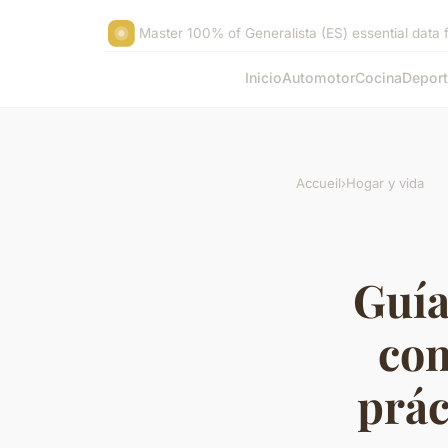
Master 100% of Generalista (ES) essential data f
Inicio
Automotor
Cocina
Depor
Accueil
›
Hogar y vida
Guía
com
prác