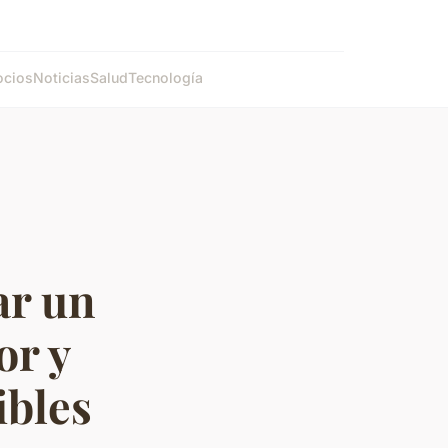
cios
Noticias
Salud
Tecnología
ar un
or y
ibles