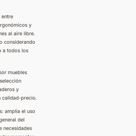
 entre
ergonómicos y
s al aire libre.
rio considerando
o a todos los
 por muebles
 selección
aderos y
 calidad-precio.
: amplía el uso
 general del
ce necesidades