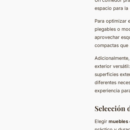
espacio para la
Para optimizar 
plegables o mod
aprovechar esqu
compactas que a
Adicionalmente,
exterior versát
superficies ext
diferentes nece
experiencia para
Selección 
Elegir
muebles 
práctico y durad