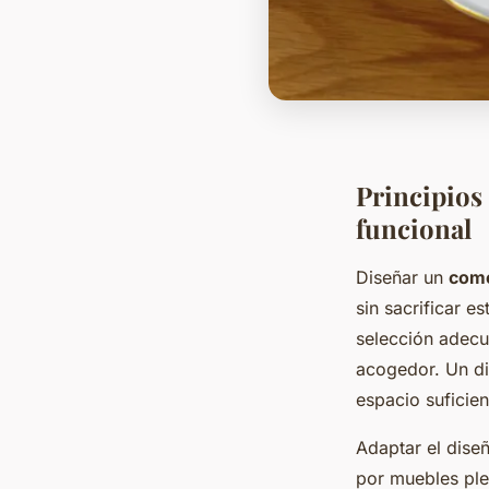
Principios
funcional
Diseñar un
come
sin sacrificar e
selección adecu
acogedor. Un di
espacio suficient
Adaptar el dise
por muebles ple