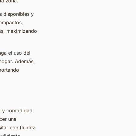
ada zona.
s disponibles y
compactos,
as, maximizando
nga el uso del
l hogar. Además,
aportando
d y comodidad,
ecer una
tar con fluidez.
uficiente