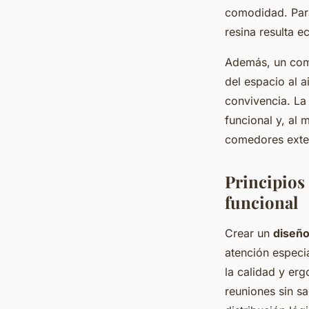
comodidad. Para
resina resulta e
Además, un come
del espacio al a
convivencia. La
funcional y, al 
comedores exter
Principios
funcional
Crear un
diseño
atención especi
la calidad y erg
reuniones sin s