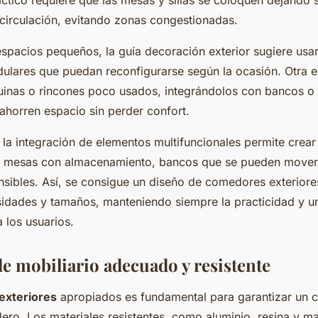
 circulación, evitando zonas congestionadas.
espacios pequeños, la guía decoración exterior sugiere usa
ulares que puedan reconfigurarse según la ocasión. Otra e
inas o rincones poco usados, integrándolos con bancos o s
horren espacio sin perder confort.
 la integración de elementos multifuncionales permite crea
il: mesas con almacenamiento, bancos que se pueden mover
ensibles. Así, se consigue un diseño de comedores exterior
sidades y tamaños, manteniendo siempre la practicidad y u
 los usuarios.
de mobiliario adecuado y resistente
exteriores
apropiados es fundamental para garantizar un
ero. Los materiales resistentes, como aluminio, resina y m