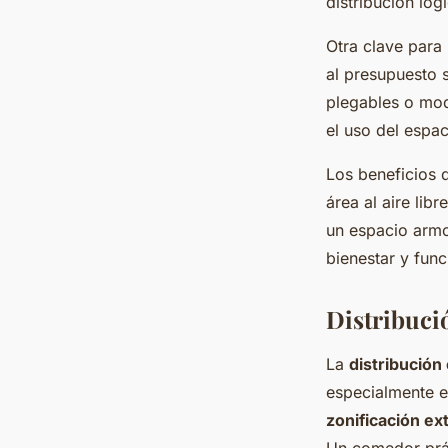
distribución lóg
Otra clave para
al presupuesto s
plegables o mo
el uso del espac
Los beneficios d
área al aire lib
un espacio armo
bienestar y fun
Distribuci
La
distribución
especialmente e
zonificación ex
Un comedor prác