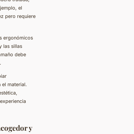
jemplo, el
ez pero requiere
ños ergonómicos
las sillas
 tamaño debe
.
piar
el material.
stética,
experiencia
acogedor y