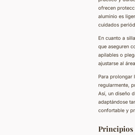
ofrecen protecci
aluminio es lige
cuidados periód
En cuanto a sil
que aseguren co
apilables o ple
ajustarse al áre
Para prolongar l
regularmente, pr
Así, un diseño 
adaptándose ta
confortable y prá
Principios