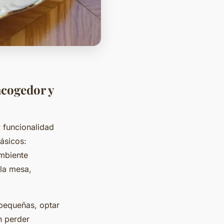
acogedor y
 funcionalidad
básicos:
ambiente
la mesa,
 pequeñas, optar
n perder