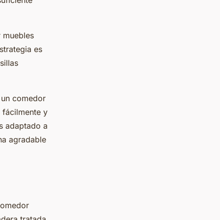
r muebles
strategia es
illas
r un comedor
 fácilmente y
es adaptado a
na agradable
 comedor
adera tratada,